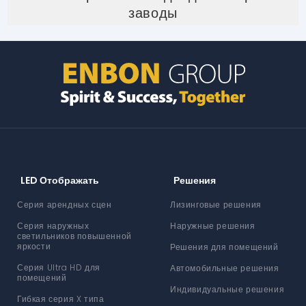
заводы
LED Отображать
Решения
Серия арендных сцен
Лизинговые решения
Серия наружных
Наружные решения
светильников повышенной
яркости
Решения для помещений
Серия Ultra HD для
Автомобильные решения
помещений
Индивидуальные решения
Гибкая серия X типа