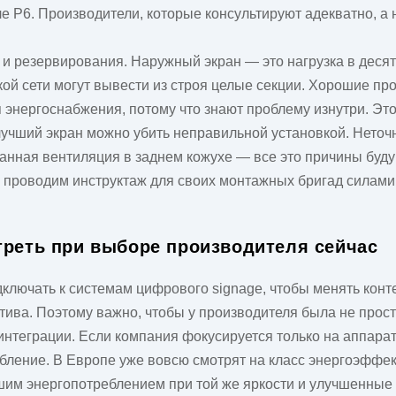
е P6. Производители, которые консультируют адекватно, а 
 резервирования. Наружный экран — это нагрузка в десятк
кой сети могут вывести из строя целые секции. Хорошие про
энергоснабжения, потому что знают проблему изнутри. Это
учший экран можно убить неправильной установкой. Неточн
ная вентиляция в заднем кожухе — все это причины буду
и проводим инструктаж для своих монтажных бригад силами 
треть при выборе производителя сейчас
ключать к системам цифрового signage, чтобы менять конт
ива. Поэтому важно, чтобы у производителя была не просто
нтеграции. Если компания фокусируется только на аппарат
ление. В Европе уже вовсю смотрят на класс энергоэффекти
им энергопотреблением при той же яркости и улучшенные 