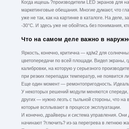
Когда ищешь ?производители LED экранов для на
маркетинговые обещания. Многие думают, что гла
уже не так, как на картинке в каталоге. На деле
-30°C. И здесь уже не обойтись без понимания, кт
Что на самом деле важно в наружн
Яркость, конечно, критична — кд/м2 для солнечных
цветопередачи по всей площади. Видел экраны, гд
калибровки, на которую у серьезного производите
при резких перепадах температур, не появится л
Еще один момент — ремонтопригодность. Идеальны
У некоторых решений модули меняются спереди, 
других — нужно лезть с тыльной стороны, что на 
которые всплывают в процессе эксплуатации.
И конечно, драйверы и система управления. Они 
начинают ?глючить? из-за перегрева в летнюю жа