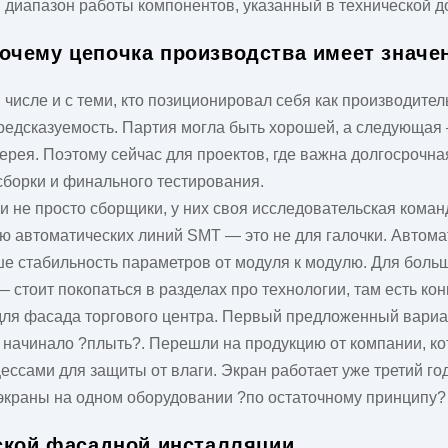
диапазон работы компонентов, указанный в технической до
очему цепочка производства имеет значе
числе и с теми, кто позиционировал себя как производитель
едсказуемость. Партия могла быть хорошей, а следующая —
терея. Поэтому сейчас для проектов, где важна долгосроч
сборки и финального тестирования.
ни не просто сборщики, у них своя исследовательская кома
ью автоматических линий SMT — это не для галочки. Авто
ше стабильность параметров от модуля к модулю. Для больш
 стоит покопаться в разделах про технологии, там есть кон
н для фасада торгового центра. Первый предложенный вариа
начинало ?плыть?. Перешли на продукцию от компании, кот
сами для защиты от влаги. Экран работает уже третий год
 экраны на одном оборудовании ?по остаточному принципу?
еской фасадной инсталляции