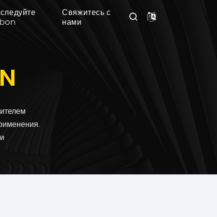
следуйте
Свяжитесь с
nbon
нами
ON
дителем
рименения.
 и