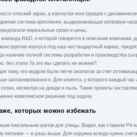
осто плоский экран, а изогнутая конструкция с динамичес
адежная система крепления, выдерживающая ветровую нагру
 предлагали нереальные сроки и цены.
х команда R&D, о которой говорится в описании компании, 
 конструктив корпуса под наш нестандартный каркас, пре
огда наличие полной системы разработки и производства сы
, без этапа ?а это мы сделать не можем?.
ря тому, что модули были легче аналогов за счет оптимиза
ше запланированного. Для клиента, у которого каждый час 
 сезон, несмотря на дожди и пыль. Такие проекты заставл
именно комплексное решение под задачу.
аже, которых можно избежать
ым пиксельным шагом для улицы. Видел, как ставили P4 на
ему питания — в разы выше. Для наружки всегда нужно счита