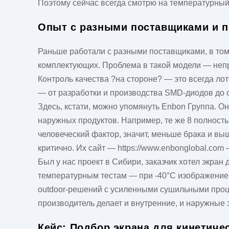
Поэтому сейчас всегда смотрю на температурный 
Опыт с разными поставщиками и п
Раньше работали с разными поставщиками, в том 
комплектующих. Проблема в такой модели — непр
Контроль качества ?на стороне? — это всегда ло
— от разработки и производства SMD-диодов до 
Здесь, кстати, можно упомянуть
Enbon Группа
. О
наружных продуктов. Например, те же 8 полност
человеческий фактор, значит, меньше брака и вы
критично. Их сайт —
https://www.enbonglobal.com
—
Был у нас проект в Сибири, заказчик хотел экра
температурным тестам — при -40°C изображение 
outdoor-решений с усиленными сушильными процес
производитель делает и внутренние, и наружные
Кейс: Подбор экрана для кинетич