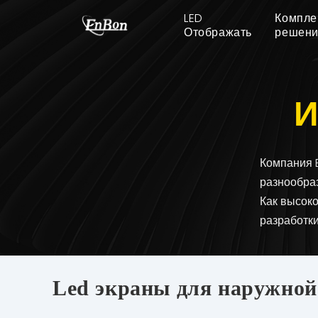
LED
Компле
Отображать
решен
И
Компания 
разнообра
Как высок
разработки
Led экраны для наружной