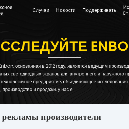
ксное
Ис
Случаи
Новости
Поддерживать
ие
E
ССЛЕДУЙТЕ ENB
Enbon, основанная в 2012 году, является ведущим произво
зных светодиодных экранов для внутреннего и наружного п
отехнологичное предприятие, объединяющее исследования
, производство и продажи, у нас е
 рекламы производители