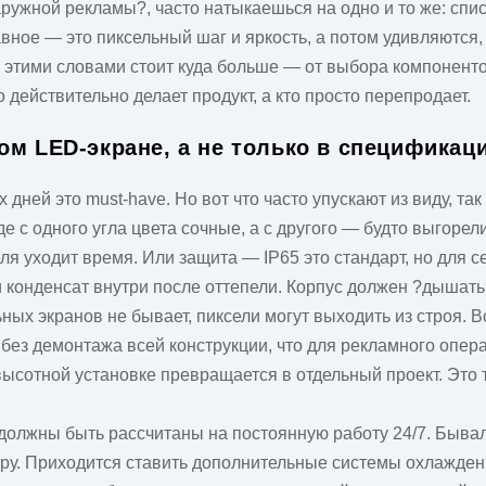
ружной рекламы?, часто натыкаешься на одно и то же: спис
вное — это пиксельный шаг и яркость, а потом удивляются,
, за этими словами стоит куда больше — от выбора компонент
о действительно делает продукт, а кто просто перепродает.
ом LED-экране, а не только в спецификац
 дней это must-have. Но вот что часто упускают из виду, та
е с одного угла цвета сочные, а с другого — будто выгорел
ля уходит время. Или защита — IP65 это стандарт, но для с
и конденсат внутри после оттепели. Корпус должен ?дышат
х экранов не бывает, пиксели могут выходить из строя. Во
без демонтажа всей конструкции, что для рекламного опер
высотной установке превращается в отдельный проект. Это 
должны быть рассчитаны на постоянную работу 24/7. Бывал
ру. Приходится ставить дополнительные системы охлаждени