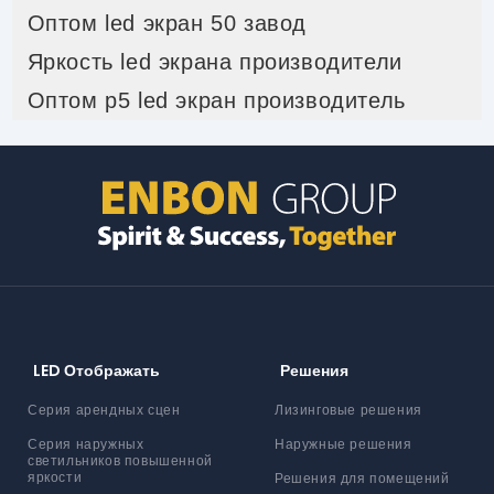
Оптом led экран 50 завод
Яркость led экрана производители
Оптом p5 led экран производитель
LED Отображать
Решения
Серия арендных сцен
Лизинговые решения
Серия наружных
Наружные решения
светильников повышенной
яркости
Решения для помещений