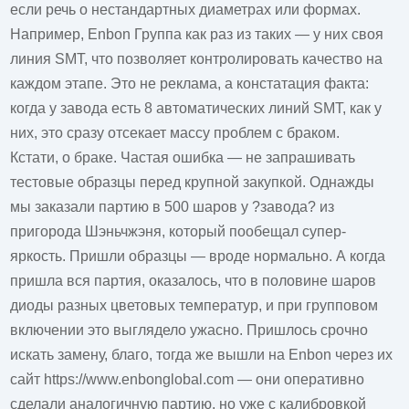
если речь о нестандартных диаметрах или формах.
Например,
Enbon Группа
как раз из таких — у них своя
линия SMT, что позволяет контролировать качество на
каждом этапе. Это не реклама, а констатация факта:
когда у завода есть 8 автоматических линий SMT, как у
них, это сразу отсекает массу проблем с браком.
Кстати, о браке. Частая ошибка — не запрашивать
тестовые образцы перед крупной закупкой. Однажды
мы заказали партию в 500 шаров у ?завода? из
пригорода Шэньчжэня, который пообещал супер-
яркость. Пришли образцы — вроде нормально. А когда
пришла вся партия, оказалось, что в половине шаров
диоды разных цветовых температур, и при групповом
включении это выглядело ужасно. Пришлось срочно
искать замену, благо, тогда же вышли на
Enbon
через их
сайт https://www.enbonglobal.com — они оперативно
сделали аналогичную партию, но уже с калибровкой