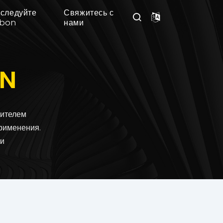
следуйте
Свяжитесь с
nbon
нами
ON
дителем
рименения.
 и