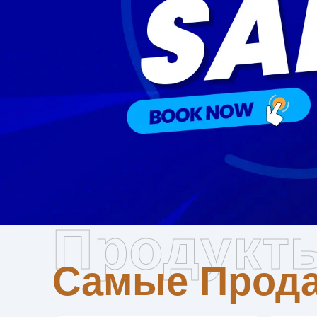
Самые П
Продукт
Самые Прод