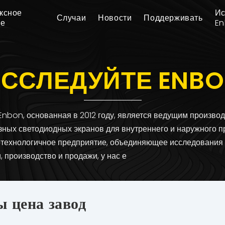
ксное
Ис
Случаи
Новости
Поддерживать
ие
E
ССЛЕДУЙТЕ ENB
Enbon, основанная в 2012 году, является ведущим произво
зных светодиодных экранов для внутреннего и наружного п
отехнологичное предприятие, объединяющее исследования
, производство и продажи, у нас е
ы цена завод