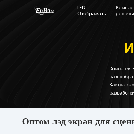
LED
Компле
Отображать
решен
И
Компания 
разнообра
Как высок
разработки
Оптом лэд экран для сцен