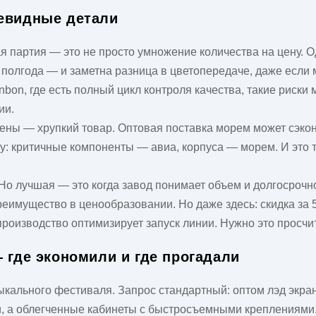
чевидные детали
ная партия — это не просто умножение количества на цену.
 полгода — и заметна разница в цветопередаче, даже если 
nbon, где есть полный цикл контроля качества, такие риски
ии.
цены
— хрупкий товар. Оптовая поставка морем может сэко
: критичные компоненты — авиа, корпуса — морем. И это т
Но лучшая — это когда завод понимает объем и долгосрочно
преимущество в ценообразовании. Но даже здесь: скидка за 
производство оптимизирует запуск линии. Нужно это просчи
 где экономили и где прогадали
ыкального фестиваля. Запрос стандартный:
оптом лэд экра
и, а облегченные кабинеты с быстросъемными креплениями.