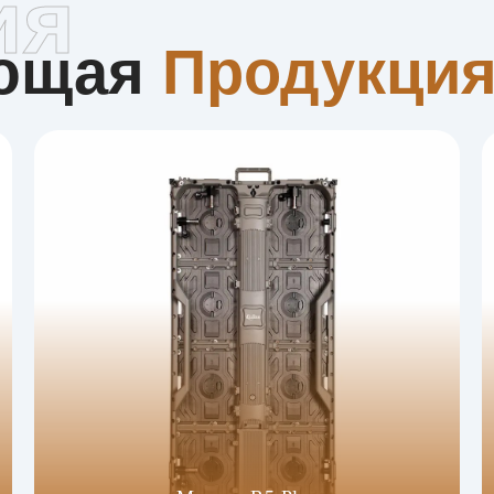
ия
ующая
Продукци