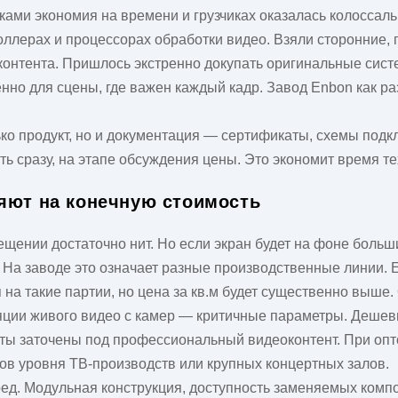
ми экономия на времени и грузчиках оказалась колоссальн
роллерах и процессорах обработки видео. Взяли сторонние,
контента. Пришлось экстренно докупать оригинальные сист
енно для сцены, где важен каждый кадр.
Завод
Enbon как ра
ко продукт, но и документация — сертификаты, схемы подкл
ть сразу, на этапе обсуждения цены. Это экономит время те
ияют на конечную стоимость
ещении достаточно нит. Но если экран будет на фоне больш
. На
заводе
это означает разные производственные линии. E
на такие партии, но цена за кв.м будет существенно выше. 
ляции живого видео с камер — критичные параметры. Дешев
кты заточены под профессиональный видеоконтент. При опт
в уровня ТВ-производств или крупных концертных залов.
ед. Модульная конструкция, доступность заменяемых компо