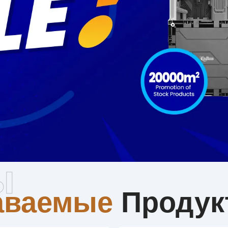
родаваемы
ы
аваемые
Продук