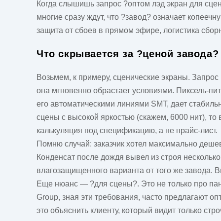
Когда слышишь запрос ?оптом лэд экран для сцены
многие сразу ждут, что ?завод? означает копеечн
защита от сбоев в прямом эфире, логистика сбор
Что скрывается за ?ценой завода?
Возьмем, к примеру, сценические экраны. Запрос
она мгновенно обрастает условиями. Пиксель-питч
его автоматическими линиями SMT, дает стабильно
сцены с высокой яркостью (скажем, 6000 нит), то
калькуляция под спецификацию, а не прайс-лист.
Помню случай: заказчик хотел максимально дешев
Конденсат после дождя вывел из строя нескольк
влагозащищенного варианта от того же
завода
. 
Еще нюанс — ?для сцены?. Это не только про пан
Group, зная эти требования, часто предлагают о
это объяснить клиенту, который видит только стр