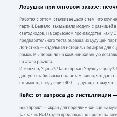
Ловушки при оптовом заказе: нео
Работая с
оптом
, сталкиваешься с тем, что круп
партий. Бывало, заказывали модули с разницей в
светодиодов. На серьезном производстве, как у E
предварительного теста образца из будущей парт
Логистика — отдельная история.
Лэд экран для с
рамок. Мы перешли на комбинированную доставку
на этапе расчета.
И конечно, ?цена?. Часто просят ?лучшую цену?. 
доступ к стабильным поставкам чипов, что дает 
стоимость, следующие 400 — другая, потому что 
Кейс: от запроса до инсталляции —
Был проект — экран для передвижной сцены муз
так как их R&D отдел предложил не просто панел