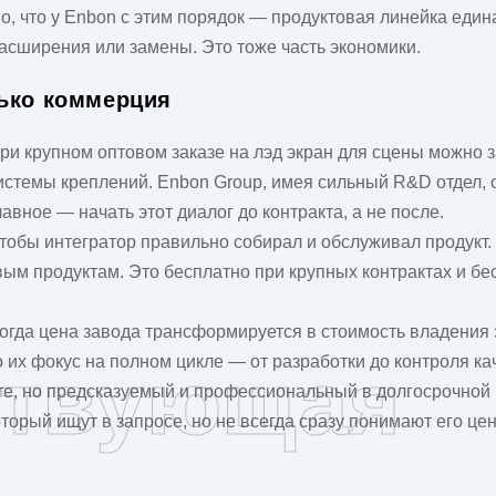
о, что у Enbon с этим порядок — продуктовая линейка едина
расширения или замены. Это тоже часть экономики.
лько коммерция
При крупном оптовом заказе на
лэд экран для сцены
можно з
истемы креплений. Enbon Group, имея сильный R&D отдел, 
лавное — начать этот диалог до контракта, а не после.
тобы интегратор правильно собирал и обслуживал продукт.
вым продуктам. Это бесплатно при крупных контрактах и б
 когда цена завода трансформируется в стоимость владения 
о их фокус на полном цикле — от разработки до контроля ка
ствующая
те, но предсказуемый и профессиональный в долгосрочной 
оторый ищут в запросе, но не всегда сразу понимают его цен