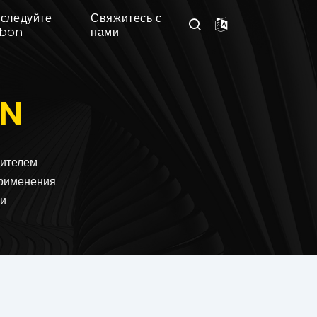
следуйте
Свяжитесь с
nbon
нами
ON
дителем
рименения.
 и