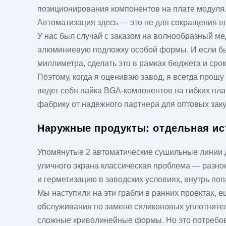
позиционирования компонентов на плате модуля.
Автоматизация здесь — это не для сокращения ш
У нас был случай с заказом на волнообразный м
алюминиевую подложку особой формы. И если бы 
миллиметра, сделать это в рамках бюджета и сро
Поэтому, когда я оцениваю
завод
, я всегда прошу
ведет себя пайка BGA-компонентов на гибких плат
фабрику от надежного партнера для оптовых заку
Наружные продукты: отдельная и
Упомянутые 2 автоматические сушильные линии дл
уличного экрана классическая проблема — разно
и герметизацию в заводских условиях, внутрь поп
Мы наступили на эти грабли в ранних проектах, 
обслуживания по замене силиконовых уплотнител
сложные криволинейные формы. Но это потребовал