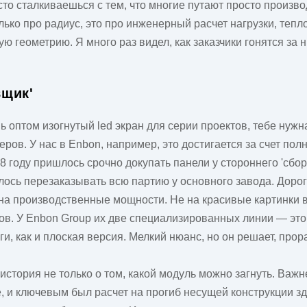
асто сталкиваешься с тем, что многие путают просто произв
ко про радиус, это про инженерный расчет нагрузки, тепло
геометрию. Я много раз видел, как заказчики гонятся за ни
вщик'
шь
оптом изогнутый led экран
для серии проектов, тебе нуж
ов. У нас в Enbon, например, это достигается за счет полн
8 году пришлось срочно докупать панели у стороннего 'сборщ
сь перезаказывать всю партию у основного завода. Дорог
а производственные мощности. Не на красивые картинки в ка
в. У Enbon Group их две специализированных линии — это з
ги, как и плоская версия. Мелкий нюанс, но он решает, прор
стория не только о том, какой модуль можно загнуть. Важне
е, и ключевым был расчет на прогиб несущей конструкции 