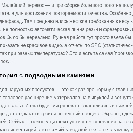
 Малейший перекос — и при сборке большого полотна получ
тата, а для достижения повторяемости качества. Особенно
едиафасад. Там предъявлялись жесткие требования к весу 
не полностью автоматическая линия резки и фрезеровки, 
ков было бы нереально. Ручная работа тут просто ввела бы
 показать не красивое видео, а отчеты по SPC (статистичес
ах при разных температурах? Это и есть та самая 'произво
пок.
стория с подводными камнями
я наружных продуктов — это как раз про борьбу с главным
е тепловое расширение материалов на выпуклой и вогнуто
адет влага. И она будет мигрировать, скапливаясь в нижней 
еще до того, как выстроили нынешний процесс. Экраны, сде
ей. Сейчас, с полным циклом сушки и тестирования на терм
о инвестиций в тот самый заводской цех, а не в закупку 