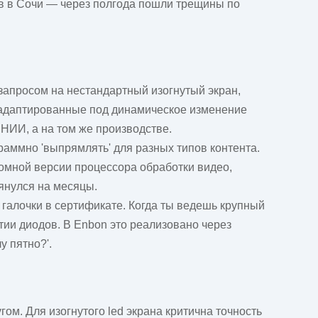
тов в Сочи — через полгода пошли трещины по
 запросом на нестандартный изогнутый экран,
, адаптированные под динамическое изменение
НИИ, а на том же производстве.
раммно 'выпрямлять' для разных типов контента.
томной версии процессора обработки видео,
тянулся на месяцы.
 галочки в сертификате. Когда ты ведешь крупный
тии диодов. В Enbon это реализовано через
у пятно?'.
угом. Для
изогнутого led экрана
критична точность