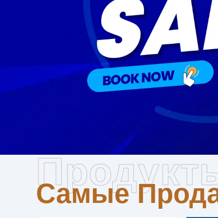
Самые П
Продукт
Самые Прод