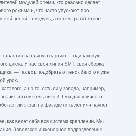
одителей модулей с теми, кто реально делает
вого режима и, что часто упускают, про
зкой ценой за модуль, а потом тратят втрое
на гарантия на единую партию — одинаковую
ого цикла. У нас своя линия SMT, своя сборка
ика' — так вот, подобрать оттенок белого к уже
ой урок.
талоге, а на то, есть ли у завода, например,
начит, что пиксель-питч 3.9 мм для уличного
аботает ли экран на фасаде пять лет или начнет
е, как ведет себя вся система креплений. Мы
здания. Заводское инженерное подразделение