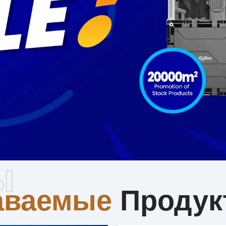
родаваемы
ы
аваемые
Продук