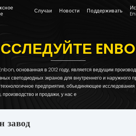
ксное
Ис
Случаи
Новости
Поддерживать
ие
E
ССЛЕДУЙТЕ ENB
Enbon, основанная в 2012 году, является ведущим произво
зных светодиодных экранов для внутреннего и наружного п
отехнологичное предприятие, объединяющее исследования
, производство и продажи, у нас е
н завод