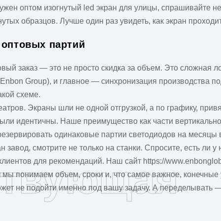
нужен
оптом изогнутый led экран
для улицы, спрашивайте не 
утых образцов. Лучше один раз увидеть, как экран проходит
 оптовых партий
овый заказ — это не просто скидка за объем. Это сложная 
с Enbon Group), и главное — синхронизация производства п
акой схеме.
атров. Экраны шли не одной отгрузкой, а по графику, прив
 были идентичны. Наше преимущество как части вертикально
резервировать одинаковые партии светодиодов на месяцы 
ан завод
, смотрите не только на станки. Спросите, есть ли
иентов для рекомендаций. Наш сайт https://www.enbongloba
ствующая
 мы понимаем объем, сроки и, что самое важное, конечные 
ожет не подойти именно под вашу задачу. А переделывать —