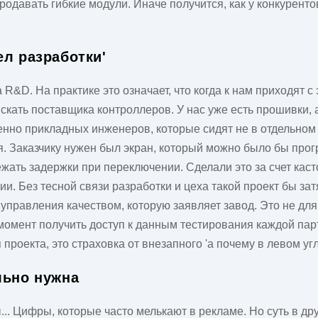
продавать гибкие модули. Иначе получится, как у конкурен
ел разработки'
&D. На практике это означает, что когда к нам приходят с
искать поставщика контроллеров. У нас уже есть прошивки
нно прикладных инженеров, которые сидят не в отдельном 
я. Заказчику нужен был экран, который можно было бы прог
ежать задержки при переключении. Сделали это за счет кас
и. Без тесной связи разработки и цеха такой проект бы за
управления качеством, которую заявляет завод. Это не для
момент получить доступ к данным тестирования каждой пар
 проекта, это страховка от внезапного 'а почему в левом угл
льно нужна
.. Цифры, которые часто мелькают в рекламе. Но суть в др