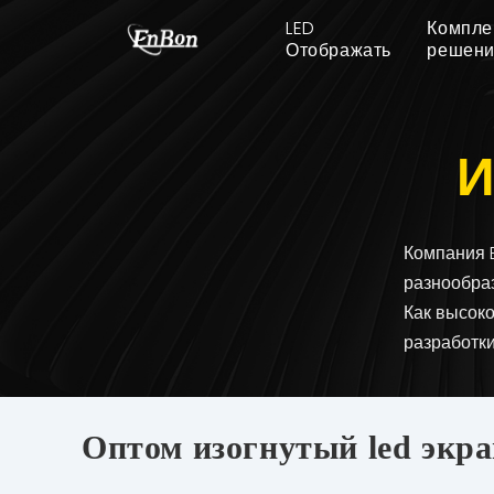
LED
Компле
Отображать
решен
И
Компания 
разнообра
Как высок
разработки
Оптом изогнутый led экра