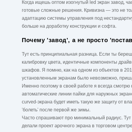
Когда ищешь
оптом изогнутый led экран завод
, ч
готовые сложные решения. Кривизна — это не толь
адаптацию системы управления под нестандартную 
больше на доработку конструкции и софта.
Почему 'завод', а не просто 'поста
Тут есть принципиальная разница. Если ты бере
калибровку цвета, идентичные компоненты драйвер
шкафов. Я помню, как на одном из объектов в 201
установленным экранам было невозможно, пришло
Именно поэтому в своей работе я всегда смотрю н
автоматические линии пайки для наружных экрано
curved-экрана будет иметь такую же защиту от вла
'болеть' после первой же зимы.
Часто спрашивают про минимальный радиус. Тут и
делали проект арочного экрана в торговом центр