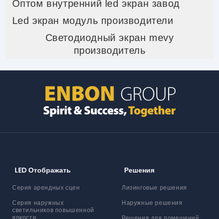
Оптом внутренний led экран завод
Led экран модуль производители
Светодиодный экран mevy
производитель
LED Отображать
Решения
Серия арендных сцен
Лизинговые решения
Серия наружных
Наружные решения
светильников повышенной
яркости
Решения для помещений