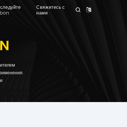
следуйте
Свяжитесь с
nbon
нами
ON
дителем
рименения.
 и