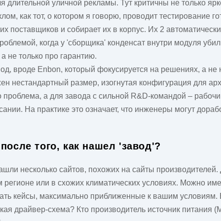
 длительной уличной рекламы. Тут критичны не только яркос
ом, как тот, о котором я говорю, проводит тестирование г
тьих поставщиков и собирает их в корпус. Их 2 автоматичес
 проблемой, когда у 'сборщика' конденсат внутри модуля уби
а не только про гарантию.
д, вроде Enbon, который фокусируется на решениях, а не 
жен нестандартный размер, изогнутая конфигурация для ар
 проблема, а для завода с сильной R&D-командой – рабочий
исании. На практике это означает, что инженеры могут дораб
после того, как нашел 'завод'?
ашли несколько сайтов, похожих на сайты производителей.
 регионе или в схожих климатических условиях. Можно имет
кать кейсы, максимально приближенные к вашим условиям. 
 Какая драйвер-схема? Кто производитель источник питания (