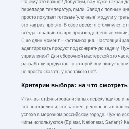
Почему это важно? Допустим, вам нужен экран для
перепадов температур, пыли. Завод с полным цикл
просто покупает готовые 'уличные' модули у тре
это как раз про это. В свое время я столкнулся с
всегда спрашивать про производственные линии, 
Еще один момент – кастомизация. Настоящий заво
адаптировать продукт под конкретную задачу. Ну
управления? Для сборочной мастерской это часто
разработки продуктов', о которой они пишут в оп
не просто сказать 'у нас такого нет'.
Критерии выбора: на что смотреть 
Итак, вы отфильтровали явных перекупщиков и н
это портфолио и, что важнее, референсы в вашем
успеха в морозном российском городе. Нужно ис
чипы используются (Epistar, Nationstar, Sanan)?