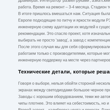
драйверах. Интегратор 'развел руками', азиатски
работа. Время на ремонт – 3-4 месяца. Стадион 
В итоге пришлось вмешаться нам. Ситуация был
Европе подходящие по питчу и яркости модули P3
инженерную схему адаптации их модулей к суще
рекомендации. Это спасло проект, хотя изначаль
выбирать не просто 'завод', а завод с компетенци
После этого случая мы для себя сформулировали
работаем только с производителями, которые мо
инженерную поддержку на месте через партнеров.
Технические детали, которые реша
Говоря о выборе, нельзя обойти стороной нескольк
экранах между светодиодами большое черное прос
Заводы с хорошим оборудованием, теми же авто
чипы плотнее. Это влияет на себестоимость, но и
Второй аспект – калибровка цвета и яркости. Да