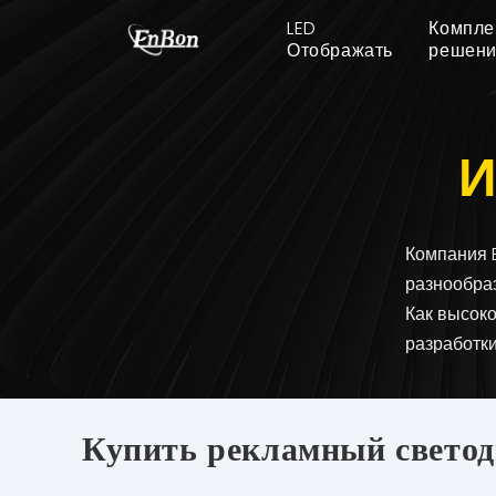
LED
Компле
Отображать
решен
И
Компания 
разнообра
Как высок
разработки
Купить рекламный светод