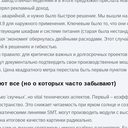
й завод отвечал неделями и в итоге предложил прислать но
терял рекламный доход.
а аварийной, и нужно было быстрое решение. Мы вышли н
.9 для наружного применения. Ключевым было то, что они 
ствующим шкафам и системе питания (старая была нестанд
ная 'экономия' обернулась двойными расходами. Этот случ
ей в решениях и гибкостью.
 правило: для критически важных и долгосрочных проектов
гут документально подтвердить свои производственные мощ
 Цена квадратного метра перестала быть первым пунктом в
ют все (но о которых часто забывают)
о 'скучных', но vital технических аспектов. Первый – коэфф
транство. Это снижает читаемость при ярком солнце и созда
матическими линиями SMT, могут производить модули с вы
 на итоговое качество картинки радикально.
же самые лучшие светодиоды имеют разброс параметров. Ес