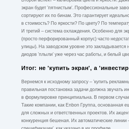
экран будет 'пятнистым'. Профессиональные зав
сортируют их по бинам. Это гарантирует идеальн
в стоимость? По яркости? По цвету? По температу
И третий – система охлаждения. Особенно для экр
(просто перфорированный корпус) часто недоста
улицы). На заводском уровне это закладывается 
диодов 'плыли' уже через час работы, и белый цв
Итог: не 'купить экран', а 'инвести
Вернемся к исходному запросу – 'купить реклам
правильная постановка задачи должна звучать ин
в формулировке принципиальна. В первом случае ф
Такие компании, как
Enbon Группа
, основанная е
для сложных и ответственных проектов. Их акцен
конкуренция бешеная. Их автоматические линии –
спецификации', как указано в их профиле.