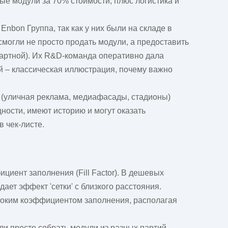
вые модули за 70% стоимости, плюс логистика и
а
Enbon Группа
, так как у них были на складе в
смогли не просто продать модули, а предоставить
артной). Их R&D-команда оперативно дала
ай – классическая иллюстрация, почему важно
 (уличная реклама, медиафасады, стадионы)
ности, имеют историю и могут оказать
 чек-листе.
ициент заполнения (Fill Factor). В дешевых
ет эффект 'сетки' с близкого расстояния.
соким коэффициентом заполнения, располагая
ли просто собрать модули из разных партий,