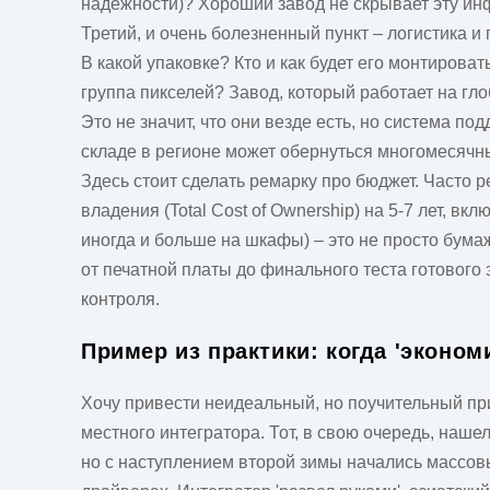
надежности)? Хороший завод не скрывает эту ин
Третий, и очень болезненный пункт – логистика 
В какой упаковке? Кто и как будет его монтирова
группа пикселей? Завод, который работает на гл
Это не значит, что они везде есть, но система п
складе в регионе может обернуться многомесячн
Здесь стоит сделать ремарку про бюджет. Часто р
владения (Total Cost of Ownership) на 5-7 лет, в
иногда и больше на шкафы) – это не просто бума
от печатной платы до финального теста готового
контроля.
Пример из практики: когда 'эконом
Хочу привести неидеальный, но поучительный при
местного интегратора. Тот, в свою очередь, наше
но с наступлением второй зимы начались массовы