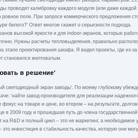
оды проводят калибровку каждого модуля (или даже каждой
о ровное поле. При запросе коммерческого предложения ст
ре белого?' Ответ многое скажет о серьезности подхода.
анов высокой яркости и для indoor-экранов, которые работ
точно. Нужны расчеты тепловыделения, правильно располо
на этапе проектирования шкафа. Я видел проекты, где из-з
ет становился желтоватым.
ровать в решение'
ный светодиодный экран заводы'. По моему глубокому убеж
аче: 'найти завод-производителя для реализации надежног
окус на товаре и цене, во втором – на результате, долгов
ще в 2009 году и прошедшая путь до члена государственной
т на R&D и полный цикл – это не маркетинг, а необходимое
 это инвестиция в стабильность качества, которую они мог