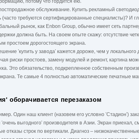
формацию, потому что гордится ею.
и постпродажное обслуживание.
Купить рекламный светодио
ть (часто требуются сертифицированные специалисты)? И гла
обальный рынок, как Enbon Group, обычно имеет сеть партн
оддержки должна быть. На своем опыте скажу: отсутствие чет
ым простоем дорогостоящего экрана.
ешение 'купить у завода' кажется дороже, чем у локального
ключая риски простоев, замену модулей и ремонт, картина мож
жка. Это обязательство, подкрепленное собственным произ
 экрана. Те самые 4 полностью автоматические печатные маш
ия' оборачивается перезаказом
мер. Один наш клиент (назовем его условно 'Стадион') зак
л 'очень выгодного' производителя в Азии. Экран приехал,
е отказы строк по вертикали. Диагноз – низкокачественные