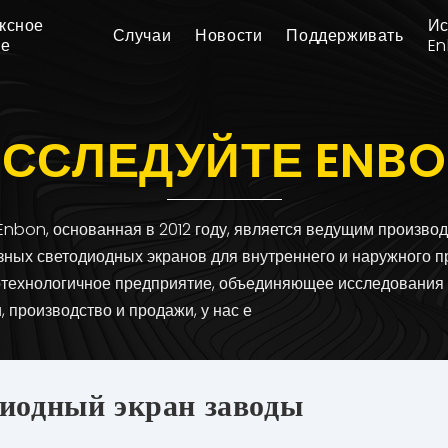
ксное
Ис
Случаи
Новости
Поддерживать
ие
E
ССЛЕДУЙТЕ ENB
Enbon, основанная в 2012 году, является ведущим произво
зных светодиодных экранов для внутреннего и наружного п
отехнологичное предприятие, объединяющее исследования
, производство и продажи, у нас е
иодный экран заводы