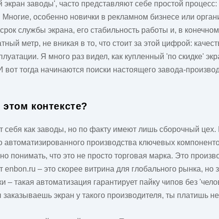
 экран заводы', часто представляют себе простой процесс:
а. Многие, особенно новички в рекламном бизнесе или орга
и срок службы экрана, его стабильность работы и, в конечно
атный метр, не вникая в то, что стоит за этой цифрой: каче
луатации. Я много раз видел, как купленный 'по скидке' экр
И вот тогда начинаются поиски настоящего завода-произво
в этом контексте?
себя как заводы, но по факту имеют лишь сборочный цех. 
о автоматизированного производства ключевых компонентов
жно понимать, что это не просто торговая марка. Это произв
йт
enbon.ru
– это скорее витрина для глобального рынка, но 
 – такая автоматизация гарантирует пайку чипов без 'чело
ы заказываешь экран у такого производителя, ты платишь не